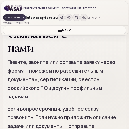
РАЗРЕШИТЕЛЬНЫЕ ДОКУМЕНТЫ · СЕРТИФИКАЦИЯ · РЕЕСТР ПО
info@asapdocs.ru
КОНТАКТЫ • МОСКВА
Online 24/7
8 (499) 288 07 73
Москва
Пн-Пт 10:00–19:30
Связаться с
МЕНЮ
нами
Пишите, звоните или оставьте заявку через
форму — поможем по разрешительным
документам, сертификации, реестру
российского ПО и другим профильным
задачам.
Если вопрос срочный, удобнее сразу
позвонить. Если нужно приложить описание
задачи или документы — отправьте