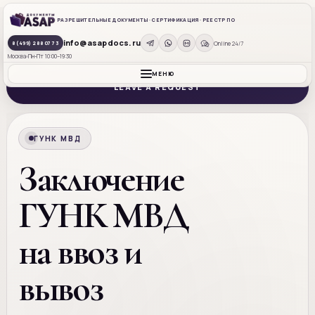
РАЗРЕШИТЕЛЬНЫЕ ДОКУМЕНТЫ · СЕРТИФИКАЦИЯ · РЕЕСТР ПО
ASAP DOCS
info@asapdocs.ru
Online 24/7
8 (499) 288 07 73
Заключение ГУНК МВД для ввоза и вывоза
Москва
Пн-Пт 10:00–19:30
контролируемых веществ
МЕНЮ
LEAVE A REQUEST
ГУНК МВД
Заключение
ГУНК МВД
на ввоз и
вывоз