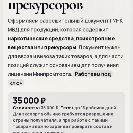
прекурсоров
Оформляем разрешительный документ ГУНК
МВД для продукции, которая содержит
наркотические средства
,
психотропные
вещества
или
прекурсоры
. Документ нужен
для ввоза и вывоза таких товаров, а для части
позиций служит основанием для получения
лицензии Минпромторга.
Работаем под
ключ
.
35 000 ₽
Стоимость:
35 000 ₽.
Term:
до 15 рабочих дней.
Для экспорта обычно требуется разрешение
страны получателя, а при работе с такими
товарами важно заранее проверить состав и
концентрацию веществ.