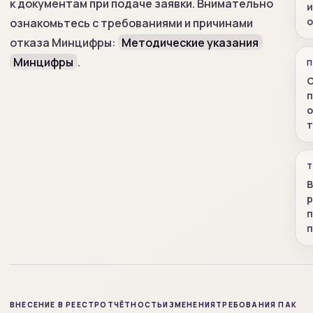
к документам при подаче заявки. Внимательно
и
о
ознакомьтесь с требованиями и причинами
отказа Минцифры:
Методические указания
Минцифры
.
О
о
т
Т
В
р
п
ВНЕСЕНИЕ В РЕЕСТР
ОТЧЁТНОСТЬ
ИЗМЕНЕНИЯ
ТРЕБОВАНИЯ ПАК