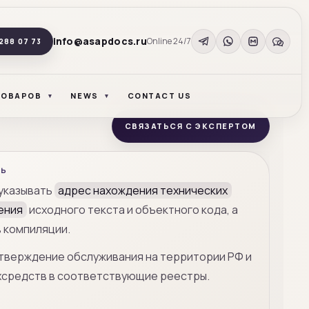
info@asapdocs.ru
Online 24/7
288 07 73
ТОВАРОВ
NEWS
CONTACT US
СВЯЗАТЬСЯ С ЭКСПЕРТОМ
СЬ
указывать
адрес нахождения технических
ения
исходного текста и объектного кода, а
 компиляции.
тверждение обслуживания на территории РФ и
хсредств в соответствующие реестры.