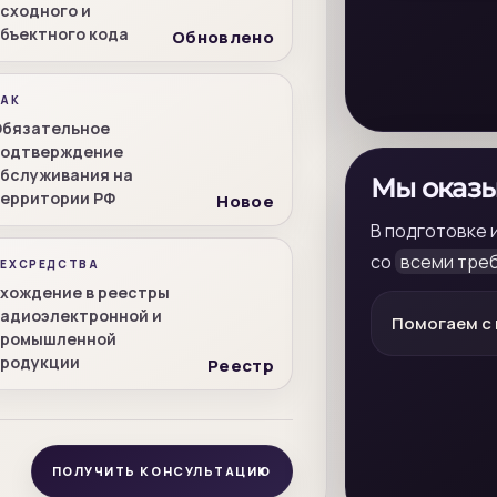
сходного и
бъектного кода
Обновлено
ПАК
бязательное
подтверждение
бслуживания на
Мы оказ
ерритории РФ
Новое
В подготовке 
со
всеми тре
ЕХСРЕДСТВА
хождение в реестры
адиоэлектронной и
Помогаем с 
промышленной
родукции
Реестр
ПОЛУЧИТЬ КОНСУЛЬТАЦИЮ