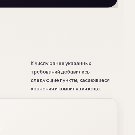
К числу ранее указанных
требований добавились
следующие пункты, касающиеся
хранения и компиляции кода.
я