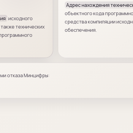
Адрес нахождения техничес
объектного кода программно
ния
исходного
средства компиляции исходн
 также технических
обеспечения.
 программного
ами отказа Минцифры: