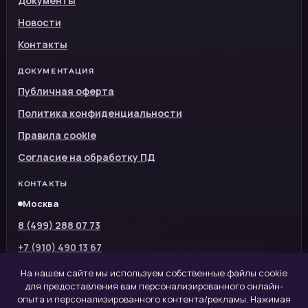
Документы
Новости
Контакты
ДОКУМЕНТАЦИЯ
Публичная оферта
Политика конфиденциальности
Правила cookie
Согласие на обработку ПД
КОНТАКТЫ
Москва
8 (499) 288 07 73
+7 (910) 490 13 67
info@asapdocs.ru
На нашем сайте мы используем собственные файлы cookie
для предоставления вам персонализированного онлайн-
опыта и персонализированного контента/рекламы. Нажимая
©
2018
AsapDocs. Оформление и сопровождение