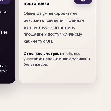
постановки
ёта
Обычно нужны корректные
реквизиты, сведения по видам
деятельности, данные по
твие
площадке и доступ к личному
кабинету с ЭП.
Отдельно смотрим:
чтобы все
участники цепочки были оформлены
без разрывов.
ься,
атус