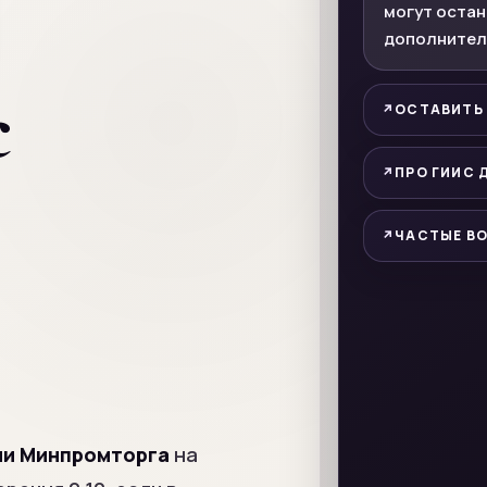
могут остан
дополнител
с
ОСТАВИТЬ
ПРО ГИИС 
ЧАСТЫЕ В
ии Минпромторга
на