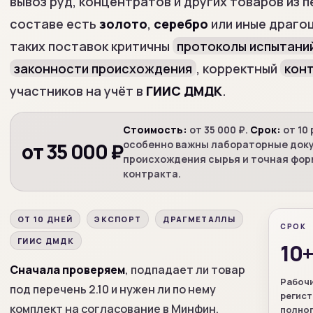
вывоз руд, концентратов и других товаров из пе
составе есть
золото
,
серебро
или иные драго
таких поставок критичны
протоколы испытани
законности происхождения
, корректный
кон
участников на учёт в
ГИИС ДМДК
.
Стоимость:
от 35 000 ₽.
Срок:
от 10
особенно важны лабораторные доку
от 35 000 ₽
происхождения сырья и точная фор
контракта.
ОТ 10 ДНЕЙ
ЭКСПОРТ
ДРАГМЕТАЛЛЫ
СРОК
ГИИС ДМДК
10
Сначала проверяем
, подпадает ли товар
Рабочи
под перечень 2.10 и нужен ли по нему
регис
комплект на согласование в Минфин.
полно