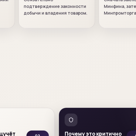
подтверждение законности
Минфина, зат
добычи и владения товаром.
Минпромторга
ецучёт
Почему это критично
02