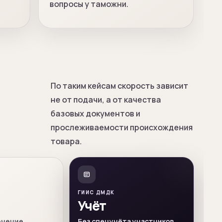
вопросы у таможни.
По таким кейсам скорость зависит
не от подачи, а от качества
базовых документов и
прослеживаемости происхождения
товара.
ГИИС ДМДК
Учёт
ючение
Без спецучёта участников