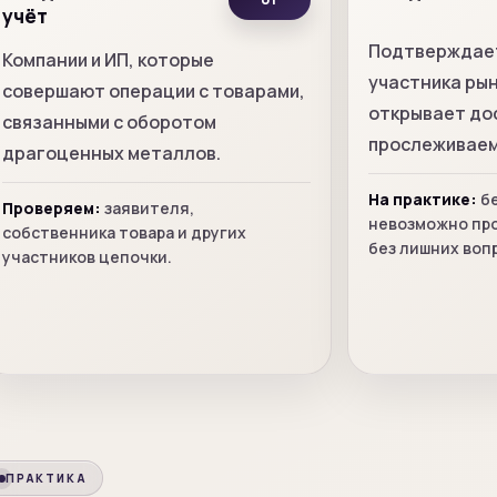
учёт
Подтверждает
Компании и ИП, которые
участника ры
совершают операции с товарами,
открывает до
связанными с оборотом
прослеживаем
драгоценных металлов.
На практике:
бе
Проверяем:
заявителя,
невозможно про
собственника товара и других
без лишних воп
участников цепочки.
ПРАКТИКА