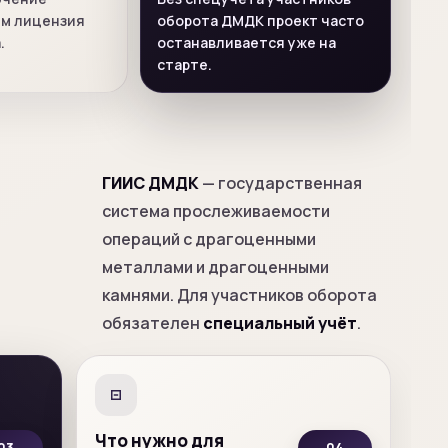
ем лицензия
оборота ДМДК проект часто
.
останавливается уже на
старте.
ГИИС ДМДК
— государственная
система прослеживаемости
операций с драгоценными
металлами и драгоценными
камнями. Для участников оборота
обязателен
специальный учёт
.
Что нужно для
03
04