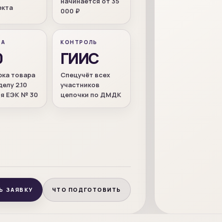
начинается от 35
екта
000 ₽
ВА
КОНТРОЛЬ
0
ГИИС
рка товара
Спецучёт всех
делу 2.10
участников
я ЕЭК № 30
цепочки по ДМДК
Ь ЗАЯВКУ
ЧТО ПОДГОТОВИТЬ