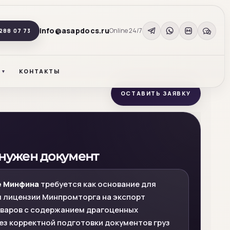
info@asapdocs.ru
Online 24/7
288 07 73
КОНТАКТЫ
ОСТАВИТЬ ЗАЯВКУ
 нужен документ
 Минфина
требуется как основание для
 лицензии Минпромторга на экспорт
оваров с содержанием драгоценных
ез корректной подготовки документов груз