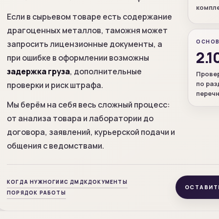
компл
Если в сырьевом товаре есть содержание
драгоценных металлов, таможня может
ОСНО
запросить лицензионные документы, а
2.1
при ошибке в оформлении возможны
задержка груза
, дополнительные
Прове
по раз
проверки и риск штрафа.
перечн
Мы берём на себя весь сложный процесс:
от анализа товара и лаборатории до
договора, заявлений, курьерской подачи и
общения с ведомствами.
КОГДА НУЖНО
ГИИС ДМДК
ДОКУМЕНТЫ
ОСТАВИТ
ПОРЯДОК РАБОТЫ