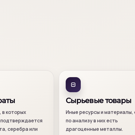
раты
Сырьевые товары
 в которых
Иные ресурсы и материалы, 
 подтверждается
по анализу в них есть
та, серебра или
драгоценные металлы.