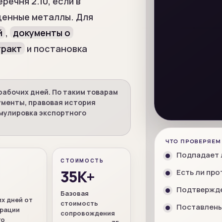
речня 2.10, если в
ценные металлы. Для
й
,
документы о
тракт
и постановка
 рабочих дней. По таким товарам
менты, правовая история
мулировка экспортного
ЧТО ПРОВЕРЯЕМ
Подпадает л
СТОИМОСТЬ
35К+
Есть ли пр
+
Подтвержде
Базовая
х дней от
стоимость
Поставлены
трации
сопровождения
го