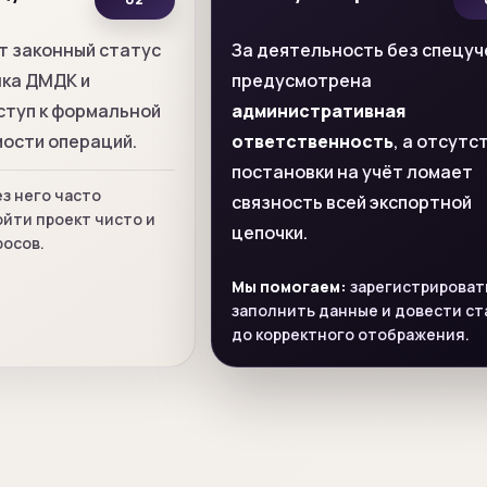
 законный статус
За деятельность без спецуч
нка ДМДК и
предусмотрена
ступ к формальной
административная
ости операций.
ответственность
, а отсутс
постановки на учёт ломает
з него часто
связность всей экспортной
йти проект чисто и
цепочки.
росов.
Мы помогаем:
зарегистрироват
заполнить данные и довести ст
до корректного отображения.