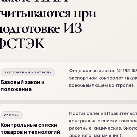
учитываются при
подготовке ИЗ
ФСТЭК
Федеральный закон № 183‑ФЗ 
ЭКСПОРТНЫЙ КОНТРОЛЬ
экспортном контроле» (вклю
Базовый закон и
всеобъемлющем контроле).
положение
Постановления Правительств
СПИСКИ
контрольные списки товаров
Контрольные списки
ракетные, химические, биол
товаров и технологий
двойного назначения).