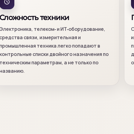
Сложность техники
Электроника, телеком‑ и ИТ‑оборудование,
О
средства связи, измерительная и
и
промышленная техника легко попадают в
п
контрольные списки двойного назначения по
д
техническим параметрам, а не только по
о
названию.