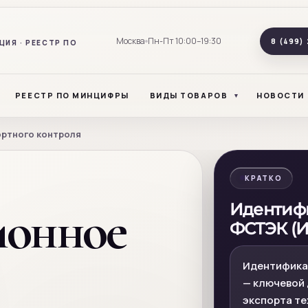
Москва
Пн-Пт 10:00–19:30
8 (499) 
ИЯ · РЕЕСТР ПО
РЕЕСТР ПО МИНЦИФРЫ
ВИДЫ ТОВАРОВ
НОВОСТИ
ортного контроля
КРАТКО
ионное
Идентиф
ФСТЭК (ИЗ
Идентифика
— ключевой 
экспорта те