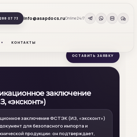
info@asapdocs.ru
Online 24/7
288 07 73
КОНТАКТЫ
ОСТАВИТЬ ЗАЯВКУ
икационное заключение
, «эксконт»)
ционное заключение ФСТЭК (ИЗ, «эксконт»)
документ для безопасного импорта и
хнической продукции: он подтверждает,