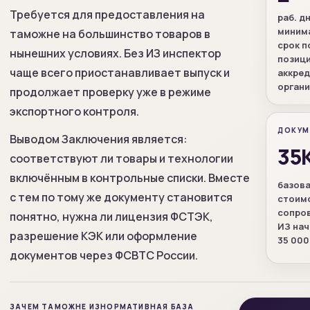
Требуется для предоставления на
раб. д
миним
таможне на большинство товаров в
срок п
нынешних условиях. Без ИЗ инспектор
позици
чаще всего приостанавливает выпуск и
аккре
орган
продолжает проверку уже в режиме
экспортного контроля.
ДОКУМ
Выводом Заключения является:
35
соответствуют ли товары и технологии
включённым в контрольные списки. Вместе
базов
с тем по тому же документу становится
стоим
сопро
понятно, нужна ли лицензия ФСТЭК,
ИЗ нач
разрешение КЭК или оформление
35 000
документов через ФСВТС России.
ЗАЧЕМ ТАМОЖНЕ ИЗ
НОРМАТИВНАЯ БАЗА