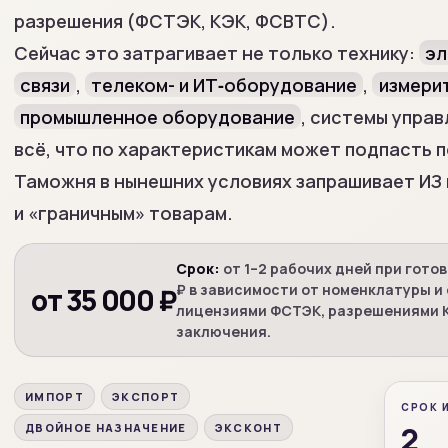
разрешения (ФСТЭК, КЭК, ФСВТС).
Сейчас это затрагивает не только технику:
эл
связи
,
телеком- и ИТ‑оборудование
,
измери
промышленное оборудование
, системы упра
всё, что по характеристикам может подпасть 
Таможня в нынешних условиях запрашивает ИЗ
и «граничным» товарам.
Срок:
от 1–2 рабочих дней при гото
₽ в зависимости от номенклатуры и 
от 35 000 ₽
лицензиями ФСТЭК, разрешениями К
заключения.
ИМПОРТ
ЭКСПОРТ
СРОК 
2
ДВОЙНОЕ НАЗНАЧЕНИЕ
ЭКСКОНТ