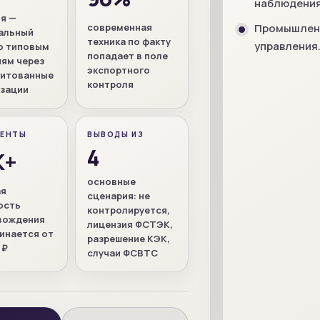
наблюдения
ня —
современная
Промышленн
альный
техника по факту
управления
о типовым
попадает в поле
ям через
экспортного
дитованные
контроля
изации
ЕНТЫ
ВЫВОДЫ ИЗ
4
К+
основные
ая
сценария: не
ость
контролируется,
вождения
лицензия ФСТЭК,
инается от
разрешение КЭК,
 ₽
случаи ФСВТС