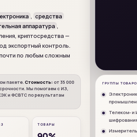
ектроника
,
средства
тельная аппаратура
,
вления, криптосредства —
под экспортный контроль.
 почти по любым сложным
вом пакете.
Стоимость:
от 35 000
ГРУППЫ ТОВАРО
срочности. Мы помогаем с ИЗ,
Электроник
ЭК и ФСВТС по результатам
промышленн
Телеком‑ и 
шифрования
ИЗ
ТОВАРЫ
Измерительн
90%