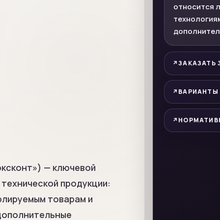
относится л
технологиям
дополнител
ЗАКАЗАТЬ
ВАРИАНТЫ
НОРМАТИВ
ксконт») — ключевой
 технической продукции:
олируемым товарам и
 дополнительные