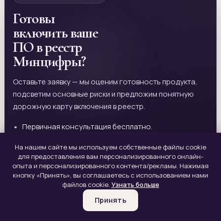
Готовы
включить ваше
ПО в реестр
Минцифры?
Оставьте заявку — мы оценим готовность продукта,
подсветим основные риски и предложим понятную
дорожную карту включения в реестр.
Первичная консультация бесплатно.
Аудит документов и технологического стека.
На нашем сайте мы используем собственные файлы cookie
для предоставления вам персонализированного онлайн-
Полное сопровождение до записи в реестре.
опыта и персонализированного контента/рекламы. Нажимая
кнопку «Принять», вы соглашаетесь с использованием нами
Подготовка с учётом новых требований 2026 года.
файлов cookie.
Узнать больше
+7 910 490-13-67
INFO@ASAPDOCS.RU
TELEGRAM
Принять