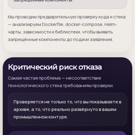
Мы проводим предварительную проверку кода и стека
— анализируем Dockerfile, docker-compose, Helm-
чарты, зависимости и библиотеки, чтобы выявить
запрещённые компоненты до подачи заявления.
Критический риск отказа
Самая частая проблема — несоответствие
технологического стека требованиям проверки.
Проверяется не только то, что вы показываете в
архиве, а то, что реально развёрнуто в вашем
промышленном контуре.