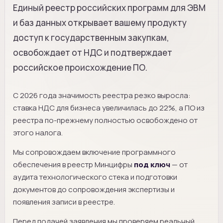
Единый реестр российских программ для ЭВМ
и баз данных открывает вашему продукту
доступ к государственным закупкам,
освобождает от НДС и подтверждает
российское происхождение ПО.
С 2026 года значимость реестра резко выросла:
ставка НДС для бизнеса увеличилась до 22%, а ПО из
реестра по-прежнему полностью освобождено от
этого налога.
Мы сопровождаем включение программного
обеспечения в реестр Минцифры
под ключ
— от
аудита технологического стека и подготовки
документов до сопровождения экспертизы и
появления записи в реестре.
Перед подачей заявления мы проверяем реальный